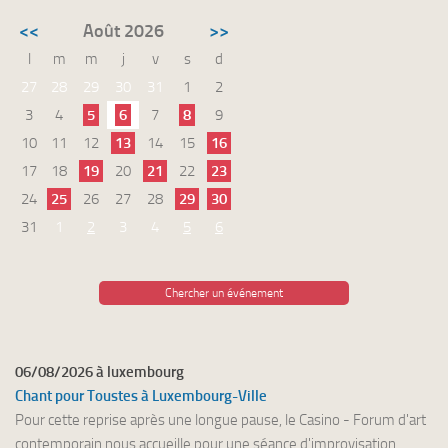
<<
Août 2026
>>
l
m
m
j
v
s
d
27
28
29
30
31
1
2
3
4
5
6
7
8
9
10
11
12
13
14
15
16
17
18
19
20
21
22
23
24
25
26
27
28
29
30
31
1
2
3
4
5
6
Chercher un événement
06/08/2026 à luxembourg
Chant pour Toustes à Luxembourg-Ville
Pour cette reprise après une longue pause, le Casino - Forum d'art
contemporain nous accueille pour une séance d'improvisation