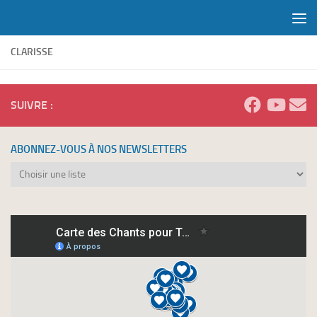
Skip to content
CLARISSE
SUIVRE :
ABONNEZ-VOUS À NOS NEWSLETTERS
Abonnez-
vous
à
nos
newsletters