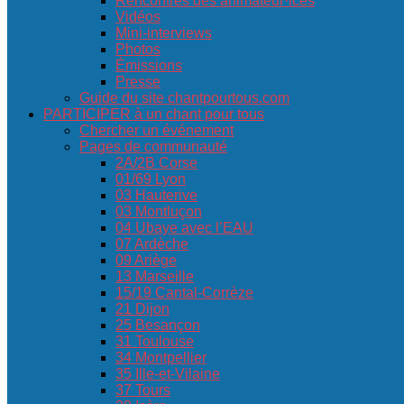
Rencontres des animateur·ices
Vidéos
Mini-interviews
Photos
Émissions
Presse
Guide du site chantpourtous.com
PARTICIPER à un chant pour tous
Chercher un événement
Pages de communauté
2A/2B Corse
01/69 Lyon
03 Hauterive
03 Montluçon
04 Ubaye avec l’EAU
07 Ardèche
09 Ariège
13 Marseille
15/19 Cantal-Corrèze
21 Dijon
25 Besançon
31 Toulouse
34 Montpellier
35 Ille-et-Vilaine
37 Tours