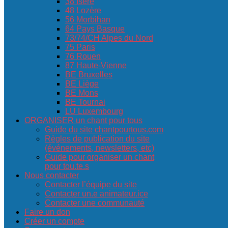
38 Isère
48 Lozère
56 Morbihan
64 Pays Basque
73/74/CH Alpes du Nord
75 Paris
76 Rouen
87 Haute-Vienne
BE Bruxelles
BE Liège
BE Mons
BE Tournai
LU Luxembourg
ORGANISER un chant pour tous
Guide du site chantpourtous.com
Règles de publication du site
(événements, newsletters, etc)
Guide pour organiser un chant
pour tou.te.s
Nous contacter
Contacter l’équipe du site
Contacter un.e animateur.ice
Contacter une communauté
Faire un don
Créer un compte