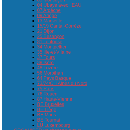
04 Ubaye avec l’EAU
07 Ardèche
09 Ariège
13 Marseille
15/19 Cantal-Corrèze
21 Dijon
25 Besançon
31 Toulouse
34 Montpellier
35 Ille-et-Vilaine
37 Tours
38 Isère
48 Lozère
56 Morbihan
64 Pays Basque
73/74/CH Alpes du Nord
75 Paris
76 Rouen
87 Haute-Vienne
BE Bruxelles
BE Liège
BE Mons
BE Tournai
LU Luxembourg