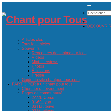
Skip
to
Rechercher :
content
DECOUVRIR c
Articles clés
Tous les articles
Souvenirs
Rencontres des animateur·ices
Vidéos
Mini-interviews
Photos
Émissions
Presse
Guide du site chantpourtous.com
PARTICIPER à un chant pour tous
Chercher un événement
Pages de communauté
2A/2B Corse
01/69 Lyon
03 Hauterive
03 Montluçon