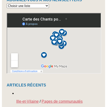
Abonnez-
vous
à
nos
newsletters
ARTICLES RÉCENTS
Ille-et-Vilaine
/
Pages de communautés