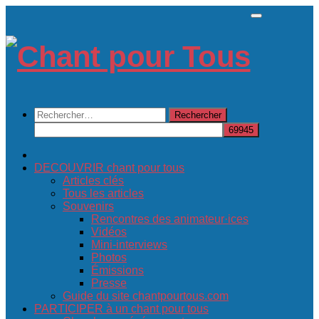
Skip
to
content
Rechercher :
DECOUVRIR chant pour tous
Articles clés
Tous les articles
Souvenirs
Rencontres des animateur·ices
Vidéos
Mini-interviews
Photos
Émissions
Presse
Guide du site chantpourtous.com
PARTICIPER à un chant pour tous