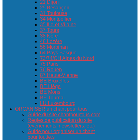
21 Dijon
25 Besançon
31 Toulouse
34 Montpellier
35 Ille-et-Vilaine
37 Tours
38 Isère
48 Lozère
56 Morbihan
64 Pays Basque
73/74/CH Alpes du Nord
75 Paris
76 Rouen
87 Haute-Vienne
BE Bruxelles
BE Liège
BE Mons
BE Tournai
LU Luxembourg
ORGANISER un chant pour tous
Guide du site chantpourtous.com
Règles de publication du site
(événements, newsletters, etc)
Guide pour organiser un chant
pour tou.te.s