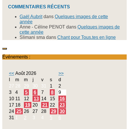
COMMENTAIRES RÉCENTS
Gaël Aubrit
dans
Quelques images de cette
année
Anne - Céline PENOT
dans
Quelques images de
cette année
Slimani sma
dans
Chant pour Tous.tes en ligne
Événements :
<<
Août 2026
>>
l
m
m
j
v
s
d
27
28
29
30
31
1
2
3
4
5
6
7
8
9
10
11
12
13
14
15
16
17
18
19
20
21
22
23
24
25
26
27
28
29
30
31
1
2
3
4
5
6