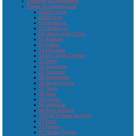
Chercher un événement
Pages de communauté
2A/2B Corse
01/69 Lyon
03 Hauterive
03 Montluçon
04 Ubaye avec l’EAU
07 Ardèche
09 Ariège
13 Marseille
15/19 Cantal-Corrèze
21 Dijon
25 Besançon
31 Toulouse
34 Montpellier
35 Ille-et-Vilaine
37 Tours
38 Isère
48 Lozère
56 Morbihan
64 Pays Basque
73/74/CH Alpes du Nord
75 Paris
76 Rouen
87 Haute-Vienne