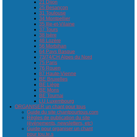
21 Dijon
25 Besançon
31 Toulouse
34 Montpellier
35 Ille-et-Vilaine
37 Tours
38 Isère
48 Lozère
56 Morbihan
64 Pays Basque
73/74/CH Alpes du Nord
75 Paris
76 Rouen
87 Haute-Vienne
BE Bruxelles
BE Liège
BE Mons
BE Tournai
LU Luxembourg
ORGANISER un chant pour tous
Guide du site chantpourtous.com
Règles de publication du site
(événements, newsletters, etc)
Guide pour organiser un chant
pour tou.te.s