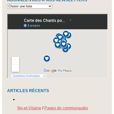
Abonnez-
vous
à
nos
newsletters
ARTICLES RÉCENTS
Ille-et-Vilaine
/
Pages de communautés