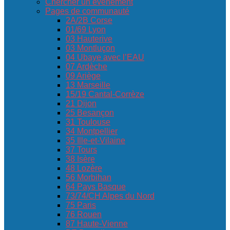
Chercher un événement
Pages de communauté
2A/2B Corse
01/69 Lyon
03 Hauterive
03 Montluçon
04 Ubaye avec l’EAU
07 Ardèche
09 Ariège
13 Marseille
15/19 Cantal-Corrèze
21 Dijon
25 Besançon
31 Toulouse
34 Montpellier
35 Ille-et-Vilaine
37 Tours
38 Isère
48 Lozère
56 Morbihan
64 Pays Basque
73/74/CH Alpes du Nord
75 Paris
76 Rouen
87 Haute-Vienne