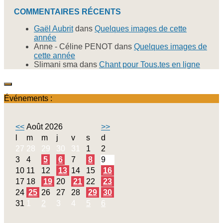
COMMENTAIRES RÉCENTS
Gaël Aubrit
dans
Quelques images de cette
année
Anne - Céline PENOT
dans
Quelques images de
cette année
Slimani sma
dans
Chant pour Tous.tes en ligne
Événements :
<<
Août 2026
>>
l
m
m
j
v
s
d
27
28
29
30
31
1
2
3
4
5
6
7
8
9
10
11
12
13
14
15
16
17
18
19
20
21
22
23
24
25
26
27
28
29
30
31
1
2
3
4
5
6