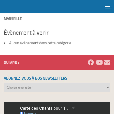
Skip to content
MARSEILLE
Évènement à venir
Aucun évènement dans cette catégorie
SUIVRE :
ABONNEZ-VOUS À NOS NEWSLETTERS
Abonnez-
vous
à
nos
newsletters