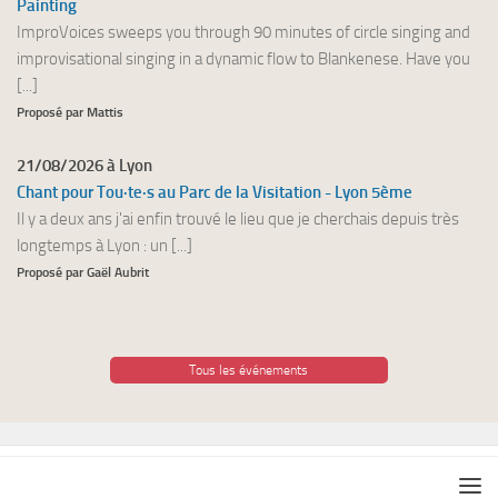
Painting
ImproVoices sweeps you through 90 minutes of circle singing and
improvisational singing in a dynamic flow to Blankenese. Have you
[...]
Proposé par Mattis
21/08/2026 à Lyon
Chant pour Tou·te·s au Parc de la Visitation - Lyon 5ème
Il y a deux ans j'ai enfin trouvé le lieu que je cherchais depuis très
longtemps à Lyon : un [...]
Proposé par Gaël Aubrit
Tous les événements