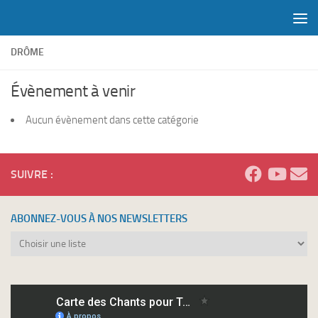
Skip to content
DRÔME
Évènement à venir
Aucun évènement dans cette catégorie
SUIVRE :
ABONNEZ-VOUS À NOS NEWSLETTERS
Abonnez-
vous
à
nos
newsletters