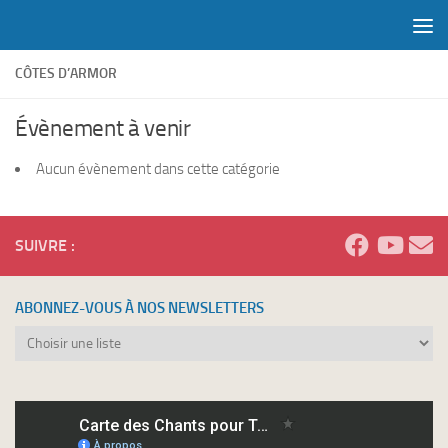
Skip to content
CÔTES D’ARMOR
Évènement à venir
Aucun évènement dans cette catégorie
SUIVRE :
ABONNEZ-VOUS À NOS NEWSLETTERS
Abonnez-
vous
à
nos
newsletters