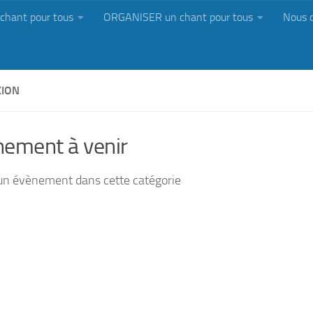
chant pour tous
ORGANISER un chant pour tous
Nous 
ION
ement à venir
n évènement dans cette catégorie