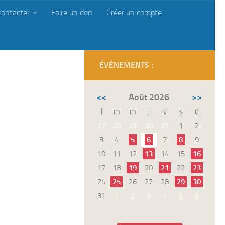
contacter
Faire un don
Créer un compte
ÉVÉNEMENTS :
<<
Août 2026
>>
l
m
m
j
v
s
d
27
28
29
30
31
1
2
3
4
5
6
7
8
9
10
11
12
13
14
15
16
17
18
19
20
21
22
23
24
25
26
27
28
29
30
31
1
2
3
4
5
6