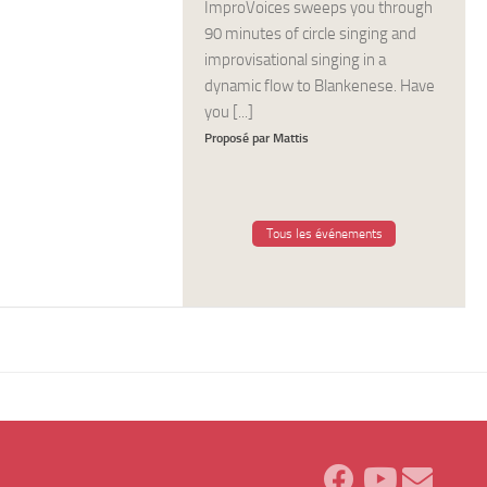
ImproVoices sweeps you through
90 minutes of circle singing and
improvisational singing in a
dynamic flow to Blankenese. Have
you [...]
Proposé par Mattis
Tous les événements