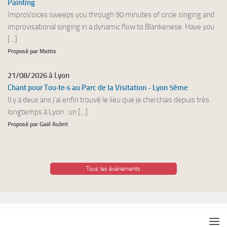
Painting
ImproVoices sweeps you through 90 minutes of circle singing and
improvisational singing in a dynamic flow to Blankenese. Have you
[...]
Proposé par Mattis
21/08/2026 à Lyon
Chant pour Tou·te·s au Parc de la Visitation - Lyon 5ème
Il y a deux ans j'ai enfin trouvé le lieu que je cherchais depuis très
longtemps à Lyon : un [...]
Proposé par Gaël Aubrit
Tous les événements