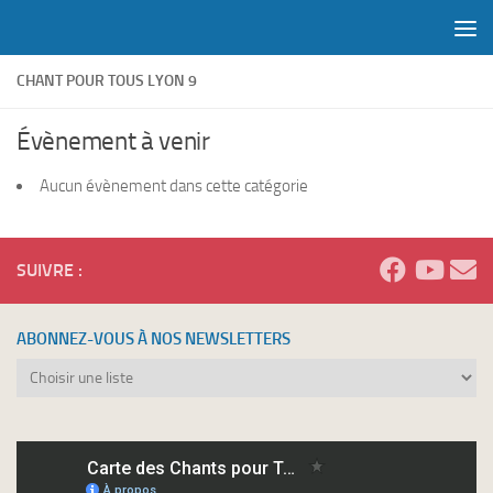
Skip to content
CHANT POUR TOUS LYON 9
Évènement à venir
Aucun évènement dans cette catégorie
SUIVRE :
ABONNEZ-VOUS À NOS NEWSLETTERS
Abonnez-
vous
à
nos
newsletters