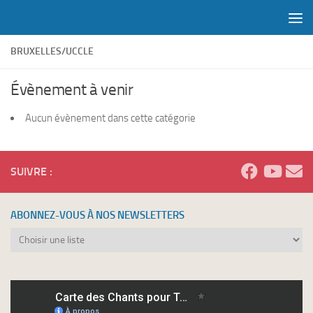
Skip to content
BRUXELLES/UCCLE
Évènement à venir
Aucun évènement dans cette catégorie
SUIVRE :
ABONNEZ-VOUS À NOS NEWSLETTERS
Abonnez-
vous
à
nos
newsletters