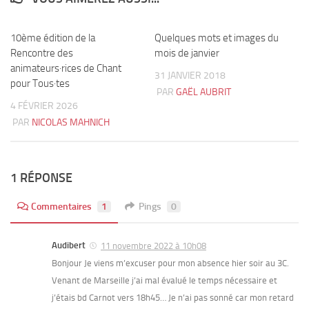
10ème édition de la
0
Quelques mots et images du
0
Rencontre des
mois de janvier
animateurs·rices de Chant
31 JANVIER 2018
pour Tous·tes
PAR
GAËL AUBRIT
4 FÉVRIER 2026
PAR
NICOLAS MAHNICH
1 RÉPONSE
Commentaires
1
Pings
0
Audibert
11 novembre 2022 à 10h08
Bonjour Je viens m’excuser pour mon absence hier soir au 3C.
Venant de Marseille j’ai mal évalué le temps nécessaire et
j’étais bd Carnot vers 18h45… Je n’ai pas sonné car mon retard