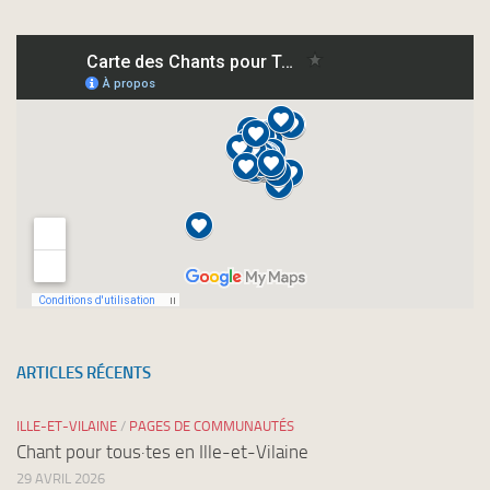
à
nos
newsletters
ARTICLES RÉCENTS
ILLE-ET-VILAINE
/
PAGES DE COMMUNAUTÉS
Chant pour tous·tes en Ille-et-Vilaine
29 AVRIL 2026