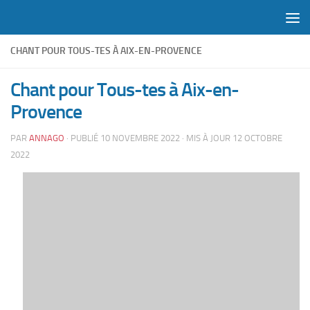
Skip to content
CHANT POUR TOUS-TES À AIX-EN-PROVENCE
Chant pour Tous-tes à Aix-en-
Provence
PAR
ANNAGO
· PUBLIÉ
10 NOVEMBRE 2022
· MIS À JOUR
12 OCTOBRE
2022