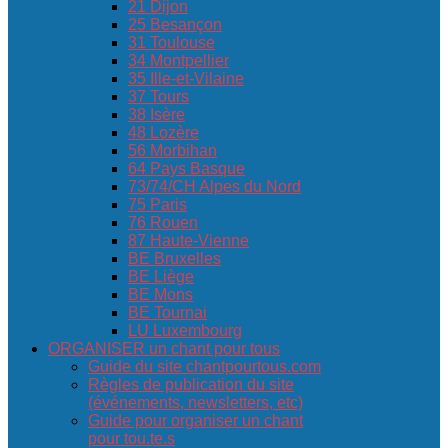
21 Dijon
25 Besançon
31 Toulouse
34 Montpellier
35 Ille-et-Vilaine
37 Tours
38 Isère
48 Lozère
56 Morbihan
64 Pays Basque
73/74/CH Alpes du Nord
75 Paris
76 Rouen
87 Haute-Vienne
BE Bruxelles
BE Liège
BE Mons
BE Tournai
LU Luxembourg
ORGANISER un chant pour tous
Guide du site chantpourtous.com
Règles de publication du site
(événements, newsletters, etc)
Guide pour organiser un chant
pour tou.te.s