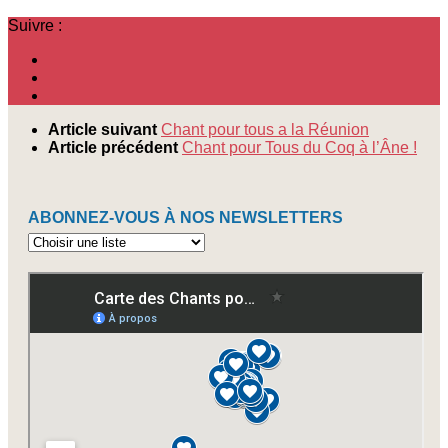
Suivre :
Article suivant
Chant pour tous a la Réunion
Article précédent
Chant pour Tous du Coq à l’Âne !
ABONNEZ-VOUS À NOS NEWSLETTERS
Abonnez-
vous
à
nos
newsletters