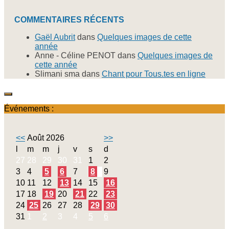
COMMENTAIRES RÉCENTS
Gaël Aubrit
dans
Quelques images de cette
année
Anne - Céline PENOT
dans
Quelques images de
cette année
Slimani sma
dans
Chant pour Tous.tes en ligne
Événements :
<<
Août 2026
>>
l
m
m
j
v
s
d
27
28
29
30
31
1
2
3
4
5
6
7
8
9
10
11
12
13
14
15
16
17
18
19
20
21
22
23
24
25
26
27
28
29
30
31
1
2
3
4
5
6