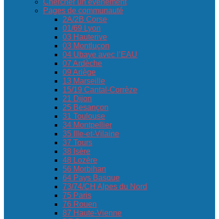
Chercher un événement
Pages de communauté
2A/2B Corse
01/69 Lyon
03 Hauterive
03 Montluçon
04 Ubaye avec l’EAU
07 Ardèche
09 Ariège
13 Marseille
15/19 Cantal-Corrèze
21 Dijon
25 Besançon
31 Toulouse
34 Montpellier
35 Ille-et-Vilaine
37 Tours
38 Isère
48 Lozère
56 Morbihan
64 Pays Basque
73/74/CH Alpes du Nord
75 Paris
76 Rouen
87 Haute-Vienne