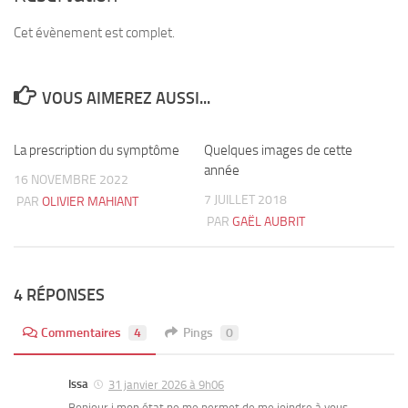
Cet évènement est complet.
VOUS AIMEREZ AUSSI...
La prescription du symptôme
9
Quelques images de cette
2
année
16 NOVEMBRE 2022
7 JUILLET 2018
PAR
OLIVIER MAHIANT
PAR
GAËL AUBRIT
4 RÉPONSES
Commentaires
4
Pings
0
Issa
31 janvier 2026 à 9h06
Bonjour,i mon état ne me permet de me joindre à vous