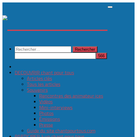
Skip
to
content
Rechercher :
DECOUVRIR chant pour tous
Articles clés
Tous les articles
Souvenirs
Rencontres des animateur·ices
Vidéos
Mini-interviews
Photos
Émissions
Presse
Guide du site chantpourtous.com
PARTICIPER à un chant pour tous