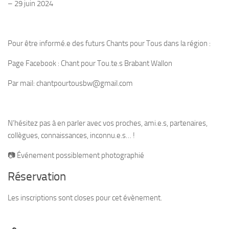
– 29 juin 2024
Pour être informé.e des futurs Chants pour Tous dans la région :
Page Facebook : Chant pour Tou.te.s Brabant Wallon
Par mail: chantpourtousbw@gmail.com
N’hésitez pas à en parler avec vos proches, ami.e.s, partenaires,
collègues, connaissances, inconnu.e.s… !
📷 Événement possiblement photographié
Réservation
Les inscriptions sont closes pour cet évènement.