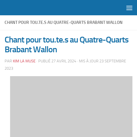
Skip to content
CHANT POUR TOU.TE.S AU QUATRE-QUARTS BRABANT WALLON
Chant pour tou.te.s au Quatre-Quarts
Brabant Wallon
PAR
KIM LA MUSE
· PUBLIÉ
27 AVRIL 2024
· MIS À JOUR
23 SEPTEMBRE
2023