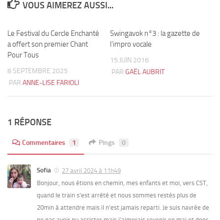
VOUS AIMEREZ AUSSI...
Le Festival du Cercle Enchanté
1
Swingavok n°3 : la gazette de
0
a offert son premier Chant
l’impro vocale
Pour Tous
15 JUIN 2016
8 SEPTEMBRE 2025
PAR
GAËL AUBRIT
PAR
ANNE-LISE FARIOLI
1 RÉPONSE
Commentaires
1
Pings
0
Sofia
27 avril 2024 à 11h49
Bonjour, nous étions en chemin, mes enfants et moi, vers CST,
quand le train s’est arrêté et nous sommes restés plus de
20min à attendre mais il n’est jamais reparti. Je suis navrée de
ne pas avoir pu assister mais j’aimerais revenir en mai et donc