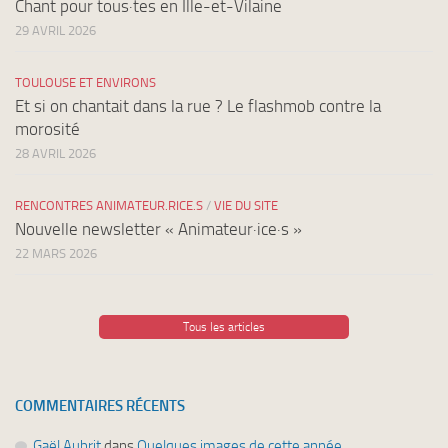
Chant pour tous·tes en Ille-et-Vilaine
29 AVRIL 2026
TOULOUSE ET ENVIRONS
Et si on chantait dans la rue ? Le flashmob contre la
morosité
28 AVRIL 2026
RENCONTRES ANIMATEUR.RICE.S
/
VIE DU SITE
Nouvelle newsletter « Animateur·ice·s »
22 MARS 2026
Tous les articles
COMMENTAIRES RÉCENTS
Gaël Aubrit
dans
Quelques images de cette année