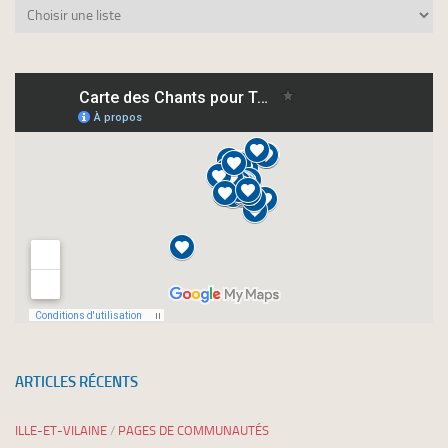
Abonnez-
vous
à
nos
newsletters
ARTICLES RÉCENTS
ILLE-ET-VILAINE
/
PAGES DE COMMUNAUTÉS