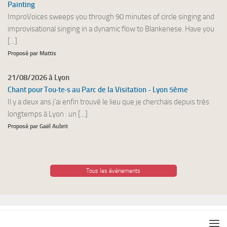
Painting
ImproVoices sweeps you through 90 minutes of circle singing and
improvisational singing in a dynamic flow to Blankenese. Have you
[...]
Proposé par Mattis
21/08/2026 à Lyon
Chant pour Tou·te·s au Parc de la Visitation - Lyon 5ème
Il y a deux ans j'ai enfin trouvé le lieu que je cherchais depuis très
longtemps à Lyon : un [...]
Proposé par Gaël Aubrit
Tous les événements