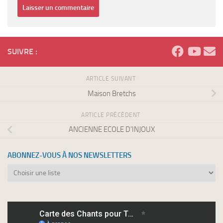
SUIVRE :
ARTICLE SUIVANT
Maison Bretchs
ARTICLE PRÉCÉDENT
ANCIENNE ECOLE D’INJOUX
ABONNEZ-VOUS À NOS NEWSLETTERS
Abonnez-
vous
à
nos
newsletters