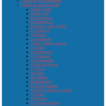
Chercher un événement
Pages de communauté
2A/2B Corse
01/69 Lyon
03 Hauterive
03 Montluçon
04 Ubaye avec l’EAU
07 Ardèche
09 Ariège
13 Marseille
15/19 Cantal-Corrèze
21 Dijon
25 Besançon
31 Toulouse
34 Montpellier
35 Ille-et-Vilaine
37 Tours
38 Isère
48 Lozère
56 Morbihan
64 Pays Basque
73/74/CH Alpes du Nord
75 Paris
76 Rouen
87 Haute-Vienne