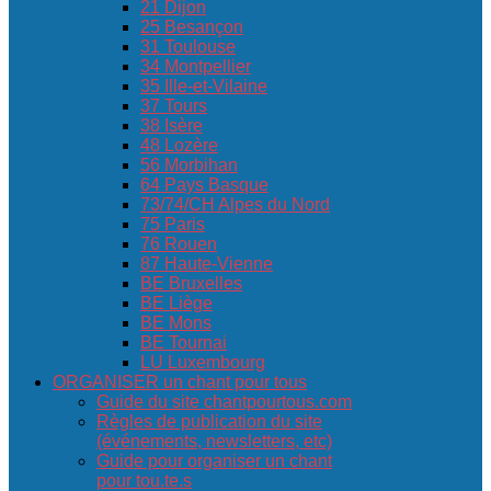
21 Dijon
25 Besançon
31 Toulouse
34 Montpellier
35 Ille-et-Vilaine
37 Tours
38 Isère
48 Lozère
56 Morbihan
64 Pays Basque
73/74/CH Alpes du Nord
75 Paris
76 Rouen
87 Haute-Vienne
BE Bruxelles
BE Liège
BE Mons
BE Tournai
LU Luxembourg
ORGANISER un chant pour tous
Guide du site chantpourtous.com
Règles de publication du site
(événements, newsletters, etc)
Guide pour organiser un chant
pour tou.te.s