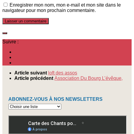
Enregistrer mon nom, mon e-mail et mon site dans le
navigateur pour mon prochain commentaire.
Suivre :
Article suivant
loft des assos
Article précédent
Association Du Bourg L’évêque,
ABONNEZ-VOUS À NOS NEWSLETTERS
Abonnez-
vous
à
nos
newsletters