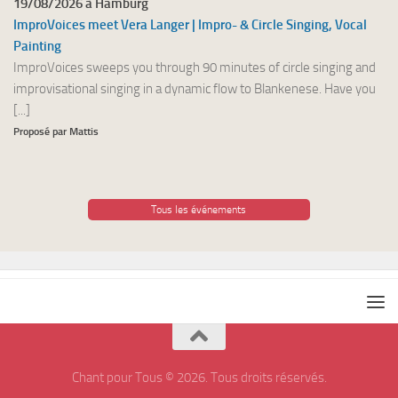
19/08/2026 à Hamburg
ImproVoices meet Vera Langer | Impro- & Circle Singing, Vocal
Painting
ImproVoices sweeps you through 90 minutes of circle singing and
improvisational singing in a dynamic flow to Blankenese. Have you
[...]
Proposé par Mattis
Tous les événements
Chant pour Tous © 2026. Tous droits réservés.