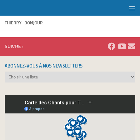
Skip to content
THIERRY_BONJOUR
SUIVRE :
ABONNEZ-VOUS À NOS NEWSLETTERS
Abonnez-
vous
à
nos
newsletters