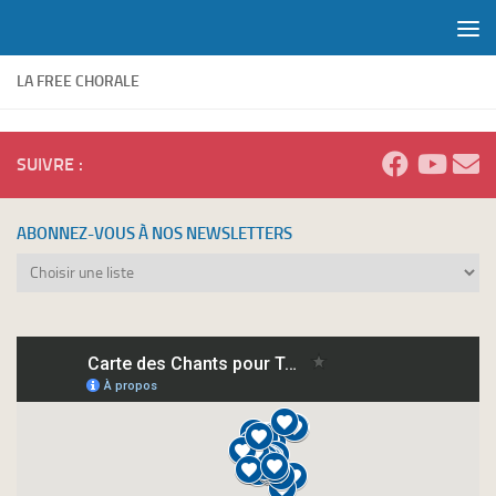
Skip to content
LA FREE CHORALE
SUIVRE :
ABONNEZ-VOUS À NOS NEWSLETTERS
Abonnez-
vous
à
nos
newsletters