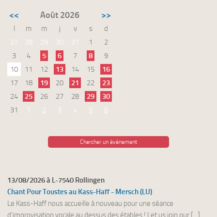
<<
Août 2026
>>
l
m
m
j
v
s
d
27
28
29
30
31
1
2
3
4
5
6
7
8
9
10
11
12
13
14
15
16
17
18
19
20
21
22
23
24
25
26
27
28
29
30
31
1
2
3
4
5
6
Chercher un événement
13/08/2026 à L-7540 Rollingen
Chant Pour Toustes au Kass-Haff - Mersch (LU)
Le Kass-Haff nous accueille à nouveau pour une séance
d'improvisation vocale au dessus des étables ! Let us join our [...]