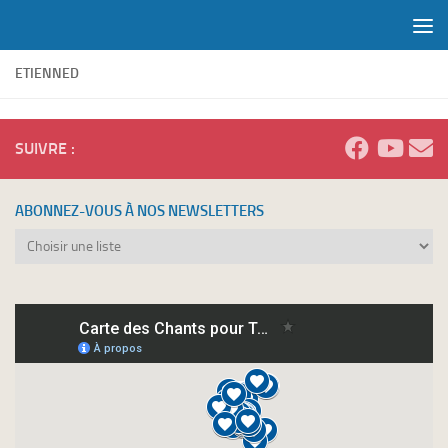
Skip to content
ETIENNED
SUIVRE :
ABONNEZ-VOUS À NOS NEWSLETTERS
Abonnez-
vous
à
nos
newsletters