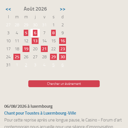
<<
Août 2026
>>
l
m
m
j
v
s
d
27
28
29
30
31
1
2
3
4
5
6
7
8
9
10
11
12
13
14
15
16
17
18
19
20
21
22
23
24
25
26
27
28
29
30
31
1
2
3
4
5
6
Chercher un événement
06/08/2026 à luxembourg
Chant pour Toustes à Luxembourg-Ville
Pour cette reprise après une longue pause, le Casino - Forum d'art
contemporain nous accueille pour une séance d'improvisation