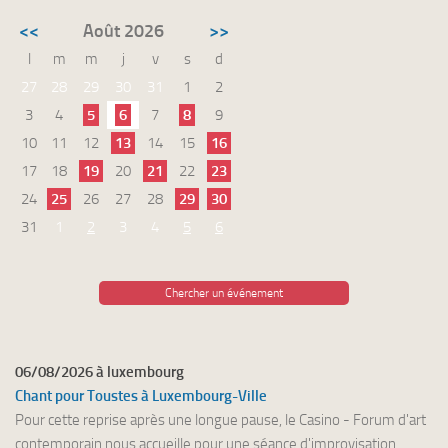
<<
Août 2026
>>
l
m
m
j
v
s
d
27
28
29
30
31
1
2
3
4
5
6
7
8
9
10
11
12
13
14
15
16
17
18
19
20
21
22
23
24
25
26
27
28
29
30
31
1
2
3
4
5
6
Chercher un événement
06/08/2026 à luxembourg
Chant pour Toustes à Luxembourg-Ville
Pour cette reprise après une longue pause, le Casino - Forum d'art
contemporain nous accueille pour une séance d'improvisation