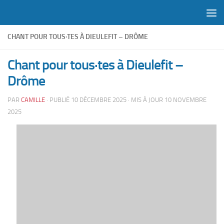
Skip to content
CHANT POUR TOUS·TES À DIEULEFIT – DRÔME
Chant pour tous·tes à Dieulefit –
Drôme
PAR
CAMILLE
· PUBLIÉ
10 DÉCEMBRE 2025
· MIS À JOUR
10 NOVEMBRE
2025