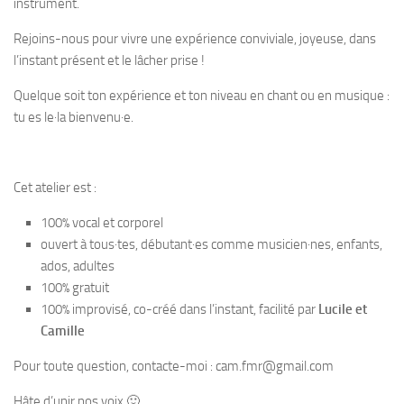
instrument.
Rejoins-nous pour vivre une expérience conviviale, joyeuse, dans
l’instant présent et le lâcher prise !
Quelque soit ton expérience et ton niveau en chant ou en musique :
tu es le·la bienvenu·e.
Cet atelier est :
100% vocal et corporel
ouvert à tous·tes, débutant·es comme musicien·nes, enfants,
ados, adultes
100% gratuit
100% improvisé, co-créé dans l’instant, facilité par
Lucile et
Camille
Pour toute question, contacte-moi : cam.fmr@gmail.com
Hâte d’unir nos voix 🙂