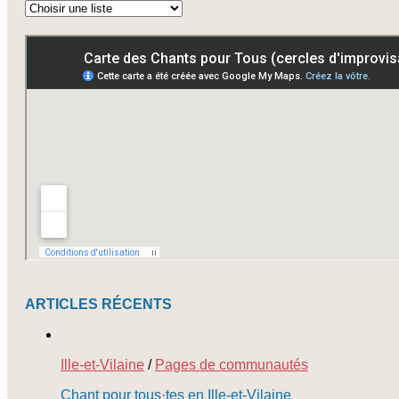
Abonnez-
vous
à
nos
newsletters
ARTICLES RÉCENTS
Ille-et-Vilaine
/
Pages de communautés
Chant pour tous·tes en Ille-et-Vilaine