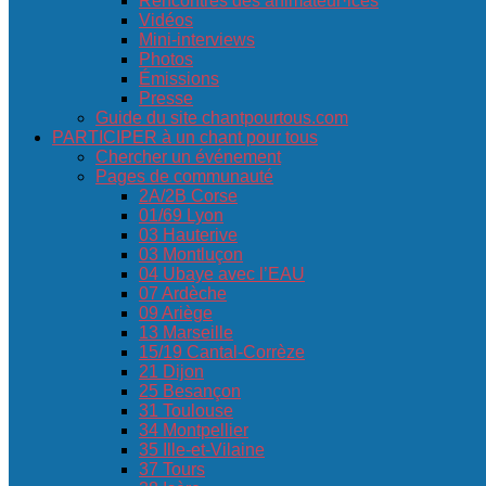
Rencontres des animateur·ices
Vidéos
Mini-interviews
Photos
Émissions
Presse
Guide du site chantpourtous.com
PARTICIPER à un chant pour tous
Chercher un événement
Pages de communauté
2A/2B Corse
01/69 Lyon
03 Hauterive
03 Montluçon
04 Ubaye avec l’EAU
07 Ardèche
09 Ariège
13 Marseille
15/19 Cantal-Corrèze
21 Dijon
25 Besançon
31 Toulouse
34 Montpellier
35 Ille-et-Vilaine
37 Tours