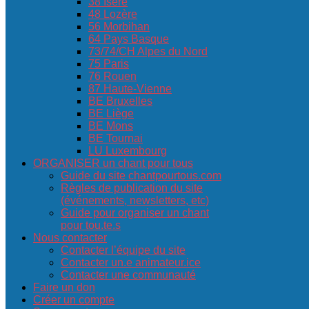
38 Isère
48 Lozère
56 Morbihan
64 Pays Basque
73/74/CH Alpes du Nord
75 Paris
76 Rouen
87 Haute-Vienne
BE Bruxelles
BE Liège
BE Mons
BE Tournai
LU Luxembourg
ORGANISER un chant pour tous
Guide du site chantpourtous.com
Règles de publication du site
(événements, newsletters, etc)
Guide pour organiser un chant
pour tou.te.s
Nous contacter
Contacter l’équipe du site
Contacter un.e animateur.ice
Contacter une communauté
Faire un don
Créer un compte