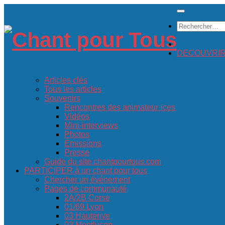
Skip
to
Rechercher :
content
DECOUVRIR c
Articles clés
Tous les articles
Souvenirs
Rencontres des animateur·ices
Vidéos
Mini-interviews
Photos
Émissions
Presse
Guide du site chantpourtous.com
PARTICIPER à un chant pour tous
Chercher un événement
Pages de communauté
2A/2B Corse
01/69 Lyon
03 Hauterive
03 Montluçon