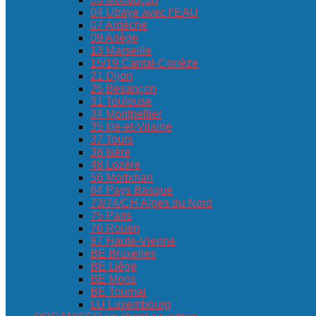
04 Ubaye avec l’EAU
07 Ardèche
09 Ariège
13 Marseille
15/19 Cantal-Corrèze
21 Dijon
25 Besançon
31 Toulouse
34 Montpellier
35 Ille-et-Vilaine
37 Tours
38 Isère
48 Lozère
56 Morbihan
64 Pays Basque
73/74/CH Alpes du Nord
75 Paris
76 Rouen
87 Haute-Vienne
BE Bruxelles
BE Liège
BE Mons
BE Tournai
LU Luxembourg